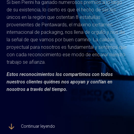
Si bien Pierini ha ganado numerosos premios a lo largo
de su existencia, lo cierto es que el hecho de ser los
únicos en la región que ostentan 8 estatuillas
provenientes de Pentawards, el máximo certamen
internacional de packaging, nos llena de orgullo y nos da
la señal de que vamos por buen camino. La calidad
proyectual para nosotros es fundamental y sentimos que
con cada reconocimiento ese modo de encarar nuestro
trabajo se afianza.
Estos reconocimientos los compartimos con todos
nuestros clientes quiénes nos apoyan y confían en
nosotros a través del tiempo.
Continuar leyendo